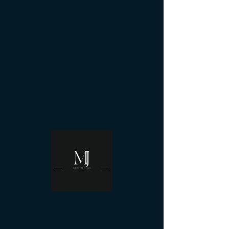
Selección de personal
Apertura de un proceso de selección para
escoger el perfil más apto.
1 h
1
Calle Casatejada
Datos de contacto