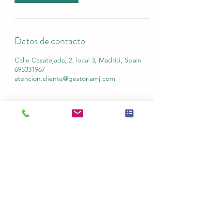
Datos de contacto
Calle Casatejada, 2, local 3, Madrid, Spain
695331967
atencion.cliente@gestoriamj.com
GESTORIAS MJ
695 33 19 67
atencion.cliente@gestoriamj.com